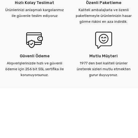
Hızlı Kolay Teslimat
Özenli Paketleme
Ürünlerinizi anlaşmalı kargolarımız
Kaliteli ambalajlarla ve özenli
ile güvenle teslim ediyoruz
paketlemeyle ürünlerinizin hasar
görme riskini en aza indirdik.
Güvenli Ödeme
Mutlu Müşteri
Alışverişlerinizde hızlı ve güvenli
1977 den beri kaliteli ürünler
ödeme için 256 bit SSL sertifika ile
üreterek sizleri mutlu etmekten
korunuyorsunuz.
gurur duyuyoruz.
Kurumsal
Yardım Merkezi