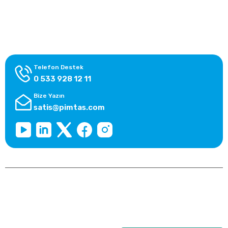
Alışveriş Bilgileri
Kategoriler
Telefon Destek
0 533 928 12 11
Bize Yazın
satis@pimtas.com
Copyright 2026 © pimplast.com, Tüm Hakları Saklıdır.
Kredi kartı bilgileriniz 256bit SSL sertifikası ile korunmaktadır.