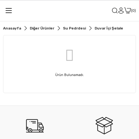
0
Anasayfa
Diğer Ürünler
Su Pedrdesi
Duvar İçi Şelale
Ürün Bulunamadı.