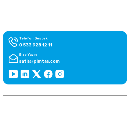
Alışveriş Bilgileri
Kategoriler
Telefon Destek
0 533 928 12 11
Bize Yazın
satis@pimtas.com
Copyright 2026 © pimplast.com, Tüm Hakları Saklıdır.
Kredi kartı bilgileriniz 256bit SSL sertifikası ile korunmaktadır.