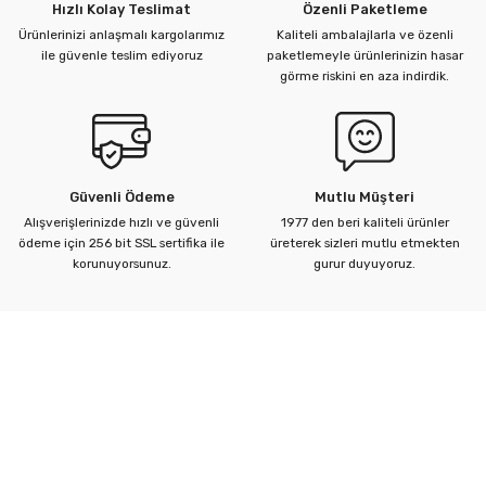
Hızlı Kolay Teslimat
Özenli Paketleme
Ürünlerinizi anlaşmalı kargolarımız
Kaliteli ambalajlarla ve özenli
ile güvenle teslim ediyoruz
paketlemeyle ürünlerinizin hasar
görme riskini en aza indirdik.
Güvenli Ödeme
Mutlu Müşteri
Alışverişlerinizde hızlı ve güvenli
1977 den beri kaliteli ürünler
ödeme için 256 bit SSL sertifika ile
üreterek sizleri mutlu etmekten
korunuyorsunuz.
gurur duyuyoruz.
Kurumsal
Yardım Merkezi