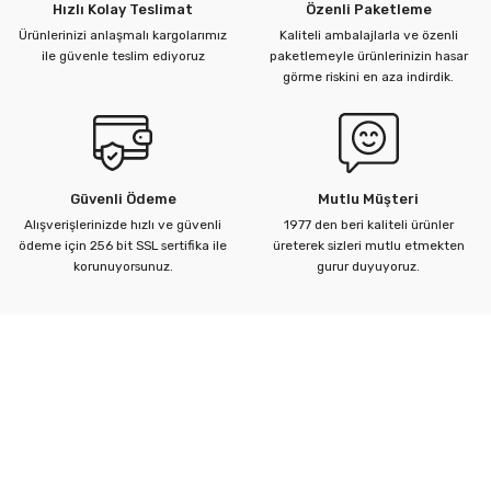
Hızlı Kolay Teslimat
Özenli Paketleme
Ürünlerinizi anlaşmalı kargolarımız
Kaliteli ambalajlarla ve özenli
ile güvenle teslim ediyoruz
paketlemeyle ürünlerinizin hasar
görme riskini en aza indirdik.
Güvenli Ödeme
Mutlu Müşteri
Alışverişlerinizde hızlı ve güvenli
1977 den beri kaliteli ürünler
ödeme için 256 bit SSL sertifika ile
üreterek sizleri mutlu etmekten
korunuyorsunuz.
gurur duyuyoruz.
Kurumsal
Yardım Merkezi