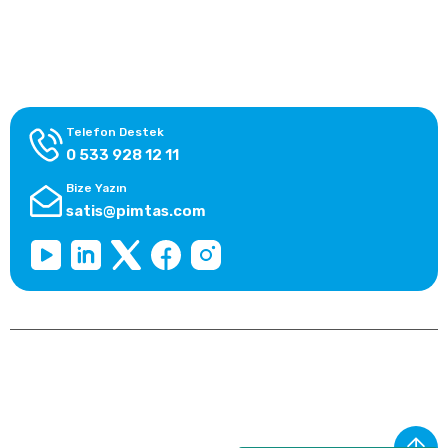
Alışveriş Bilgileri
Kategoriler
Telefon Destek
0 533 928 12 11
Bize Yazın
satis@pimtas.com
Copyright 2026 © pimplast.com, Tüm Hakları Saklıdır.
Kredi kartı bilgileriniz 256bit SSL sertifikası ile korunmaktadır.