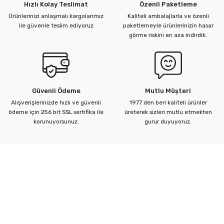
Hızlı Kolay Teslimat
Özenli Paketleme
Ürünlerinizi anlaşmalı kargolarımız
Kaliteli ambalajlarla ve özenli
ile güvenle teslim ediyoruz
paketlemeyle ürünlerinizin hasar
görme riskini en aza indirdik.
Güvenli Ödeme
Mutlu Müşteri
Alışverişlerinizde hızlı ve güvenli
1977 den beri kaliteli ürünler
ödeme için 256 bit SSL sertifika ile
üreterek sizleri mutlu etmekten
korunuyorsunuz.
gurur duyuyoruz.
Kurumsal
Yardım Merkezi