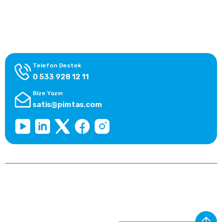
Alışveriş Bilgileri
Kategoriler
Telefon Destek
0 533 928 12 11
Bize Yazın
satis@pimtas.com
Copyright 2026 © pimplast.com, Tüm Hakları Saklıdır.
Kredi kartı bilgileriniz 256bit SSL sertifikası ile korunmaktadır.