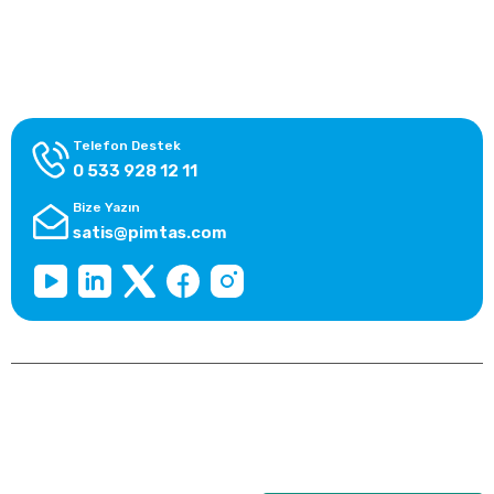
Alışveriş Bilgileri
Kategoriler
Telefon Destek
0 533 928 12 11
Bize Yazın
satis@pimtas.com
Copyright 2026 © pimplast.com, Tüm Hakları Saklıdır.
Kredi kartı bilgileriniz 256bit SSL sertifikası ile korunmaktadır.