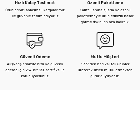
Hızlı Kolay Teslimat
Özenli Paketleme
Ürünlerinizi anlaşmalı kargolarımız
Kaliteli ambalajlarla ve özenli
ile güvenle teslim ediyoruz
paketlemeyle ürünlerinizin hasar
görme riskini en aza indirdik.
Güvenli Ödeme
Mutlu Müşteri
Alışverişlerinizde hızlı ve güvenli
1977 den beri kaliteli ürünler
ödeme için 256 bit SSL sertifika ile
üreterek sizleri mutlu etmekten
korunuyorsunuz.
gurur duyuyoruz.
Kurumsal
Yardım Merkezi