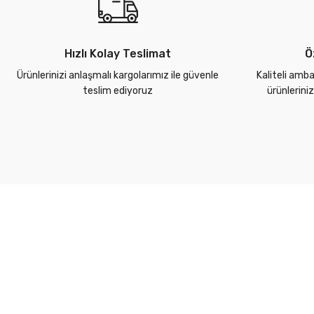
Hızlı Kolay Teslimat
Ö
Ürünlerinizi anlaşmalı kargolarımız ile güvenle
Kaliteli amba
teslim ediyoruz
ürünlerini
Kurumsal
Yardım Merkezi
Markalarımız
Kargo Takip
Üyelik Sözleşmesi
İade Politikası