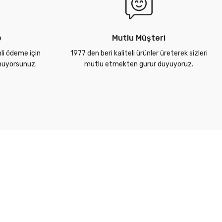
e
Mutlu Müşteri
nli ödeme için
1977 den beri kaliteli ürünler üreterek sizleri
unuyorsunuz.
mutlu etmekten gurur duyuyoruz.
Alışveriş Bilgileri
Kategoriler
Ödeme & Teslimat
Borular
Üye Girişi
Ek Parçalar