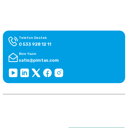
Alışveriş Bilgileri
Kategoriler
Telefon Destek
0 533 928 12 11
Bize Yazın
satis@pimtas.com
Copyright 2026 © pimplast.com, Tüm Hakları Saklıdır.
Kredi kartı bilgileriniz 256bit SSL sertifikası ile korunmaktadır.