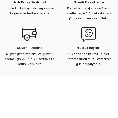
Hızlı Kolay Teslimat
Özenli Paketleme
Ürünlerinizi anlaşmalı kargolarımız
Kaliteli ambalajlarla ve özenli
ile güvenle teslim ediyoruz
paketlemeyle ürünlerinizin hasar
görme riskini en aza indirdik.
Güvenli Ödeme
Mutlu Müşteri
Alışverişlerinizde hızlı ve güvenli
1977 den beri kaliteli ürünler
ödeme için 256 bit SSL sertifika ile
üreterek sizleri mutlu etmekten
korunuyorsunuz.
gurur duyuyoruz.
Kurumsal
Yardım Merkezi