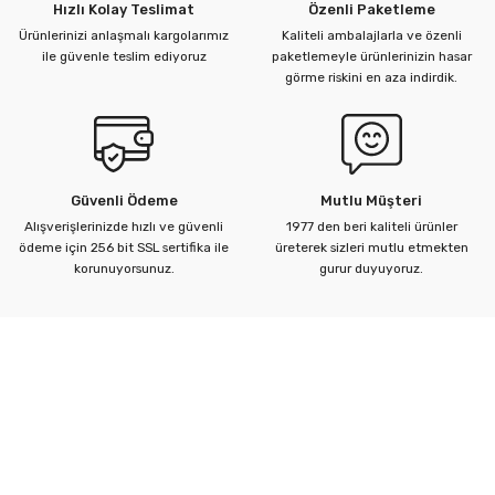
Hızlı Kolay Teslimat
Özenli Paketleme
Ürünlerinizi anlaşmalı kargolarımız
Kaliteli ambalajlarla ve özenli
ile güvenle teslim ediyoruz
paketlemeyle ürünlerinizin hasar
görme riskini en aza indirdik.
Güvenli Ödeme
Mutlu Müşteri
Alışverişlerinizde hızlı ve güvenli
1977 den beri kaliteli ürünler
ödeme için 256 bit SSL sertifika ile
üreterek sizleri mutlu etmekten
korunuyorsunuz.
gurur duyuyoruz.
Kurumsal
Yardım Merkezi