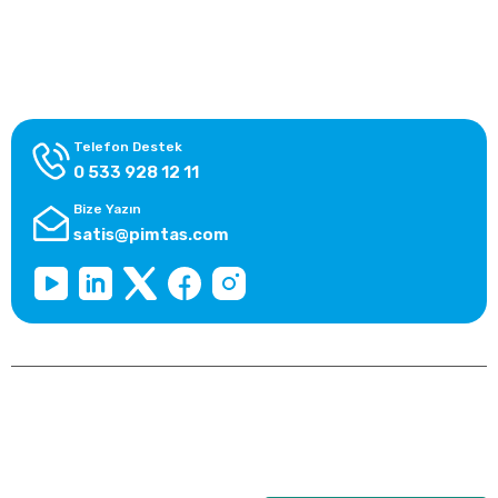
Alışveriş Bilgileri
Kategoriler
Telefon Destek
0 533 928 12 11
Bize Yazın
satis@pimtas.com
Copyright 2026 © pimplast.com, Tüm Hakları Saklıdır.
Kredi kartı bilgileriniz 256bit SSL sertifikası ile korunmaktadır.