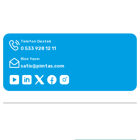
Alışveriş Bilgileri
Kategoriler
Telefon Destek
0 533 928 12 11
Bize Yazın
satis@pimtas.com
Copyright 2026 © pimplast.com, Tüm Hakları Saklıdır.
Kredi kartı bilgileriniz 256bit SSL sertifikası ile korunmaktadır.