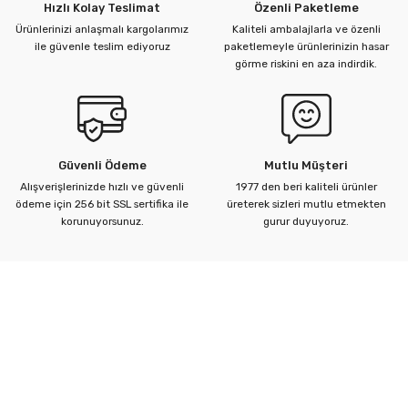
Hızlı Kolay Teslimat
Özenli Paketleme
Ürünlerinizi anlaşmalı kargolarımız
Kaliteli ambalajlarla ve özenli
ile güvenle teslim ediyoruz
paketlemeyle ürünlerinizin hasar
görme riskini en aza indirdik.
Güvenli Ödeme
Mutlu Müşteri
Alışverişlerinizde hızlı ve güvenli
1977 den beri kaliteli ürünler
ödeme için 256 bit SSL sertifika ile
üreterek sizleri mutlu etmekten
korunuyorsunuz.
gurur duyuyoruz.
Kurumsal
Yardım Merkezi