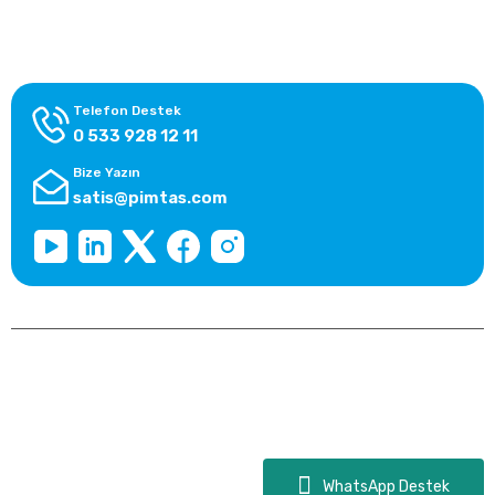
Kategoriler
Telefon Destek
0 533 928 12 11
Bize Yazın
satis@pimtas.com
Copyright 2026 © pimplast.com, Tüm Hakları Saklıdır.
Kredi kartı bilgileriniz 256bit SSL sertifikası ile korunmaktadır.
WhatsApp Destek