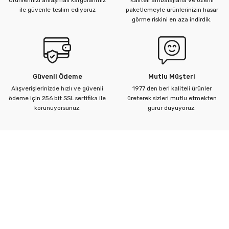
Ürünlerinizi anlaşmalı kargolarımız
Kaliteli ambalajlarla ve özenli
ile güvenle teslim ediyoruz
paketlemeyle ürünlerinizin hasar
görme riskini en aza indirdik.
Güvenli Ödeme
Mutlu Müşteri
Alışverişlerinizde hızlı ve güvenli
1977 den beri kaliteli ürünler
ödeme için 256 bit SSL sertifika ile
üreterek sizleri mutlu etmekten
korunuyorsunuz.
gurur duyuyoruz.
Kurumsal
Yardım Merkezi
Alışveriş Bilgileri