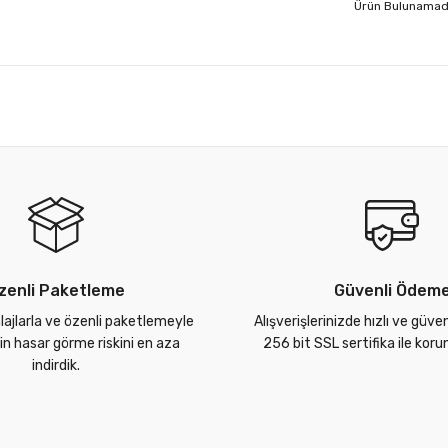
Ürün Bulunamad
zenli Paketleme
Güvenli Ödem
lajlarla ve özenli paketlemeyle
Alışverişlerinizde hızlı ve güve
zin hasar görme riskini en aza
256 bit SSL sertifika ile kor
indirdik.